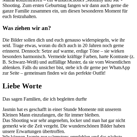
Shooting. Zum ersten Geburtstag fangen wir dann auch gerne die
ganze Familie zusammen ein, um diesen besonderen Moment für
euch festzuhalten.
Was ziehen wir an?
Die Bilder sollen dich und euch genauso widerspiegeln, wie ihr
seid. Trage etwas, woran du dich auch in 20 Jahren noch gerne
erinnerst. Dennoch: Setze auf warme, erdige Töne – sie wirken
besonders harmonisch. Vermeide kräftige Farben, harte Kontraste (z.
B. Schwarz-Weiß) und auffällige Muster, da sie vom Wesentlichen
ablenken. Falls du unsicher bist, stehe ich dir gerne per WhatsApp
zur Seite – gemeinsam finden wir das perfekte Outfit!
Liebe Worte
Das sagen Familien, die ich begleiten durfte
Jasmin hat es geschafft in einer Stunde Momente mit unserem
Kleinen Mann einzufangen, die für immer bleiben.
Das Shooting war sehr angenehm, locker und man hat gar nicht
gemerkt wie die Zeit vergeht. Die wunderschönen Bilder haben
unsere Erwartungen übertroffen.
Wir können Jasmin nur wärmstens empfehlen und das nächste